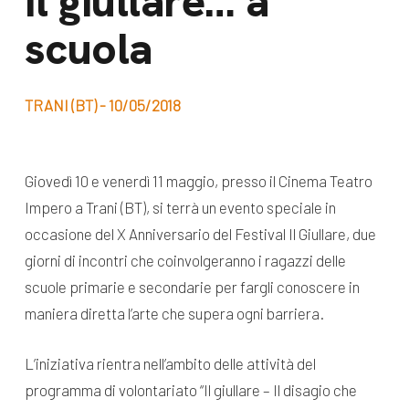
Il giullare… a
dal Sud
scuola
Lavora con noi
Campagne
Bilancio di
Libri e
missione
TRANI (BT) - 10/05/2018
pubblicazioni
News e
appuntamenti
Docufilm
Giovedì 10 e venerdì 11 maggio, presso il Cinema Teatro
Videomagazine
Impero a Trani (BT), si terrà un evento speciale in
News
e blog progetti
occasione del X Anniversario del Festival Il Giullare, due
Appuntamenti
giorni di incontri che coinvolgeranno i ragazzi delle
scuole primarie e secondarie per fargli conoscere in
maniera diretta l’arte che supera ogni barriera.
Seguici sui social:
L’iniziativa rientra nell’ambito delle attività del
programma di volontariato “Il giullare – Il disagio che