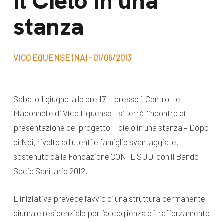
Il Cielo in una
dal Sud
stanza
Lavora con noi
Campagne
Bilancio di
Libri e
missione
VICO EQUENSE (NA) - 01/06/2013
pubblicazioni
News e
appuntamenti
Docufilm
Sabato 1 giugno alle ore 17 – presso il Centro Le
Videomagazine
Madonnelle di Vico Equense – si terrà l'incontro di
News
e blog progetti
presentazione del progetto Il cielo in una stanza – Dopo
Appuntamenti
di Noi, rivolto ad utenti e famiglie svantaggiate,
sostenuto dalla Fondazione CON IL SUD con il Bando
Socio Sanitario 2012.
Seguici sui social:
L'iniziativa prevede l’avvio di una struttura permanente
diurna e residenziale per l’accoglienza e il rafforzamento