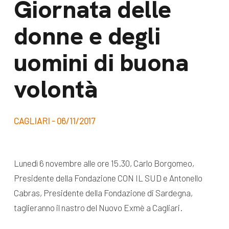
Giornata delle
dal Sud
Lavora con noi
donne e degli
Campagne
Bilancio di
Libri e
uomini di buona
missione
pubblicazioni
News e
volontà
appuntamenti
Docufilm
Videomagazine
News
CAGLIARI - 06/11/2017
e blog progetti
Appuntamenti
Lunedì 6 novembre alle ore 15.30, Carlo Borgomeo,
Presidente della Fondazione CON IL SUD e Antonello
Seguici sui social:
Cabras, Presidente della Fondazione di Sardegna,
taglieranno il nastro del Nuovo Exmè a Cagliari.