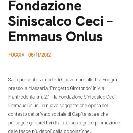
Fondazione
dal Sud
Lavora con noi
Siniscalco Ceci –
Campagne
Bilancio di
Libri e
Emmaus Onlus
missione
pubblicazioni
News e
appuntamenti
Docufilm
FOGGIA - 06/11/2012
Videomagazine
News
e blog progetti
Sarà presentata martedì 6 novembre alle 11 a Foggia –
Appuntamenti
presso la Masseria “Progetto Girotondo” in Via
Manfredonia km. 2,1 – la Fondazione Siniscalco Ceci
Emmaus Onlus, un nuovo soggetto che opera nel
Seguici sui social:
contesto del privato sociale di Capitanata e che
persegue gli obiettivi di aiuto, sostegno e promozione
delle fasce più deboli della popolazione.