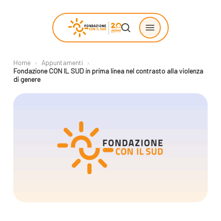
Skip
Menu
to
search
main
content
Home
›
Appuntamenti
›
Chi siamo
Progetti
Fondazione CON IL SUD in prima linea nel contrasto alla violenza
di genere
sostenuti
La Fondazione
Storie di
La nostra missione
cambiamento
Il nostro modello
Progetti
operativo
Come proporre
La governance
un progetto
Con i bambini
Racconti
Staff