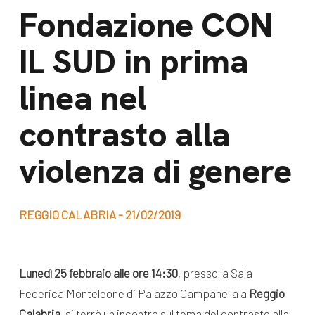
dal Sud
Fondazione CON
Lavora con noi
Campagne
IL SUD in prima
Bilancio di
Libri e
missione
linea nel
pubblicazioni
News e
contrasto alla
appuntamenti
Docufilm
Videomagazine
violenza di genere
News
e blog progetti
Appuntamenti
REGGIO CALABRIA - 21/02/2019
Seguici sui social:
Lunedì 25 febbraio
alle ore 14:30
, presso la Sala
Federica Monteleone di Palazzo Campanella a
Reggio
Calabria
, si terrà un incontro sul tema del contrasto alla