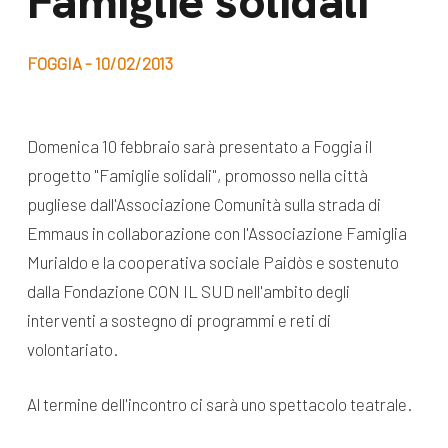
Famiglie solidali
dal Sud
Lavora con noi
Campagne
FOGGIA - 10/02/2013
Bilancio di
Libri e
missione
pubblicazioni
News e
Domenica 10 febbraio sarà presentato a Foggia il
progetto "Famiglie solidali", promosso nella città
appuntamenti
Docufilm
pugliese dall'Associazione Comunità sulla strada di
Videomagazine
News
Emmaus in collaborazione con l'Associazione Famiglia
e blog progetti
Murialdo e la cooperativa sociale Paidòs e sostenuto
Appuntamenti
dalla Fondazione CON IL SUD nell'ambito degli
interventi a sostegno di programmi e reti di
volontariato.
Seguici sui social:
Al termine dell'incontro ci sarà uno spettacolo teatrale.