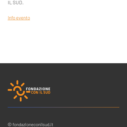
IL SUD.
Info evento
© fondazioneconilsud.it