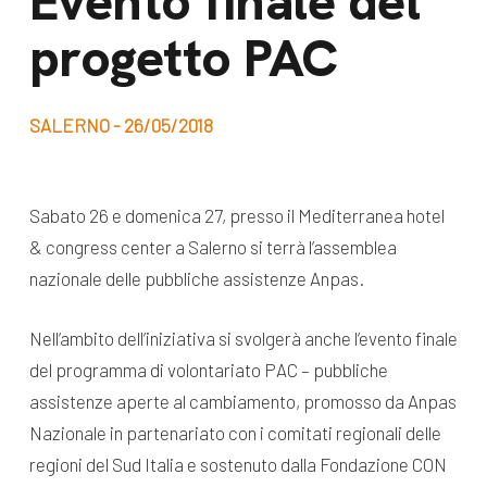
Evento finale del
dal Sud
progetto PAC
Lavora con noi
Campagne
Bilancio di
Libri e
missione
SALERNO - 26/05/2018
pubblicazioni
News e
appuntamenti
Docufilm
Sabato 26 e domenica 27, presso il Mediterranea hotel
Videomagazine
& congress center a Salerno si terrà l’assemblea
News
e blog progetti
nazionale delle pubbliche assistenze Anpas.
Appuntamenti
Nell’ambito dell’iniziativa si svolgerà anche l’evento finale
del programma di volontariato PAC – pubbliche
Seguici sui social:
assistenze aperte al cambiamento, promosso da Anpas
Nazionale in partenariato con i comitati regionali delle
regioni del Sud Italia e sostenuto dalla Fondazione CON