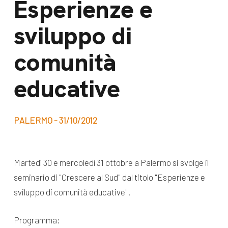
Esperienze e
dal Sud
Lavora con noi
sviluppo di
Campagne
Bilancio di
Libri e
comunità
missione
pubblicazioni
News e
educative
appuntamenti
Docufilm
Videomagazine
News
PALERMO - 31/10/2012
e blog progetti
Appuntamenti
Martedì 30 e mercoledì 31 ottobre a Palermo si svolge il
seminario di "Crescere al Sud" dal titolo "Esperienze e
Seguici sui social:
sviluppo di comunità educative".
Programma: