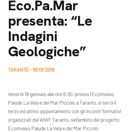
Eco.Pa.Mar
dal Sud
Lavora con noi
presenta: “Le
Campagne
Bilancio di
Libri e
Indagini
missione
pubblicazioni
News e
Geologiche”
appuntamenti
Docufilm
Videomagazine
News
TARANTO - 18/01/2019
e blog progetti
Appuntamenti
Venerdì 18 gennaio alle ore 9:30, presso l’Ecomuseo
Palude La Vela e del Mar Piccolo a Taranto, si terrà il
Seguici sui social:
terzo ed ultimo appuntamento con gli incontri formativi
organizzati dal WWF Taranto, nell’ambito del progetto
Ecomuseo Palude La Vela e del Mar Piccolo