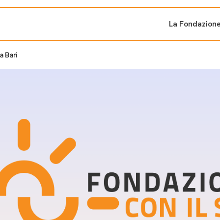
La Fondazion
 a Bari
ti sostenuti
Bandi e iniziati
di cambiamento
Bandi
Fondazioni di comuni
Area Stampa
oporre un progetto
nti dal Sud
Sala Stampa
ne
Eventi Press tour
pubblicazioni