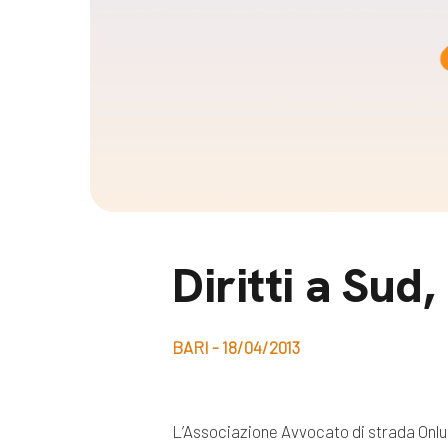
Docufil
Bilancio di missione
Videoma
News e appuntamenti
progetti
News
Appuntamenti
Seguici sui social:
Diritti a Sud
BARI - 18/04/2013
L’Associazione Avvocato di strada Onlu