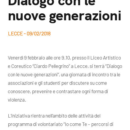
Dialogo con le
dal Sud
nuove generazioni
Lavora con noi
Campagne
Bilancio di
Libri e
missione
LECCE - 09/02/2018
pubblicazioni
News e
appuntamenti
Docufilm
Venerdì 9 febbraio alle ore 9.10, presso il Liceo Artistico
Videomagazine
e Coreutico “Ciardo Pellegrino” a Lecce, si terrà “Dialogo
News
e blog progetti
con le nuove generazioni”, una giornata di incontro tra le
Appuntamenti
associazioni e gli studenti per discutere su come
conoscere, prevenire e contrastare ogni forma di
violenza.
Seguici sui social:
L’iniziativa rientra nell’ambito delle attività del
programma di volontariato “Io come Te – percorsi di