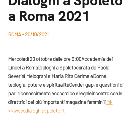
Dialoghi a Spoleto
dal Sud
a Roma 2021
Lavora con noi
Campagne
Bilancio di
Libri e
missione
ROMA - 20/10/2021
pubblicazioni
News e
appuntamenti
Docufilm
Mercoledì 20 ottobre dalle ore 9:00
Accademia dei
Videomagazine
Lincei a Roma
Dialoghi a Spoleto
curata da Paola
News
e blog progetti
Severini Melograni e Maria Rita Cerimele
Donne,
Appuntamenti
teologia, potere e spiritualità
Gender gap, e questioni di
pari riconoscimento economico e legale
incontro con le
direttrici dei più importanti magazine femminili
link
Seguici sui social:
>>
www.dialoghiaspoleto.it