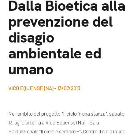
Dalla Bioetica alla
dal Sud
Lavora con noi
prevenzione del
Campagne
Bilancio di
Libri e
disagio
missione
pubblicazioni
News e
ambientale ed
appuntamenti
Docufilm
umano
Videomagazine
News
e blog progetti
Appuntamenti
VICO EQUENSE (NA) - 13/07/2013
Seguici sui social:
Nell'ambito del progetto "Il cielo in una stanza", sabato
13 luglio si terrà a Vico Equense (Na) – Sala
Polifunzionale “Il cielo è sempre +”, Centro Il cielo in una