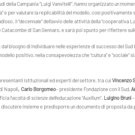
udi della Campania “Luigi Vanvitelli”, hanno organizzato un moment
a” e per valutare la replicabilità del modello, così positivamente
o. Il “decennale” dell’avvio delle attività della “cooperativa La 
le Catacombe di San Gennaro, e sarà poi spunto per riflettere sul
dal bisogno di individuare nelle esperienze di successo del Sud I
modello positivo, nella consapevolezza che “cultura” e “sociale” si
resentanti istituzionali ed esperti del settore, tra cui
Vincenzo 
di Napoli
, Carlo Borgomeo
– presidente Fondazione con il Sud,
A
icia facoltà di scienze dell’educazione “Auxilium”,
Luigino Bruni
–
r discutere insieme e predisporre un documento di proposta da pr