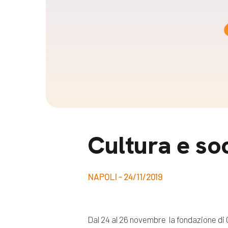
Docufil
Bilancio di missione
Videoma
News e appuntamenti
progetti
News
Appuntamenti
Seguici sui social:
Cultura e so
NAPOLI - 24/11/2019
Dal 24 al 26 novembre la fondazione di