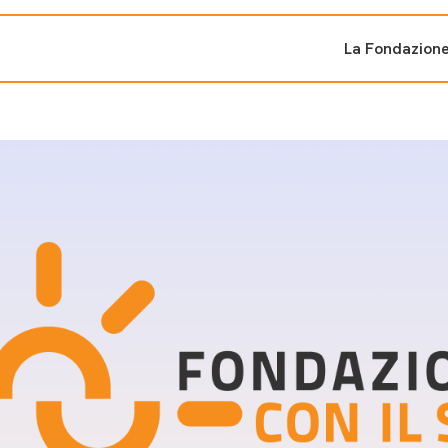
La Fondazion
ti sostenuti
Bandi e iniziati
di cambiamento
Bandi
Fondazioni di comuni
Area Stampa
oporre un progetto
nti dal Sud
Sala Stampa
ne
Eventi Press tour
pubblicazioni