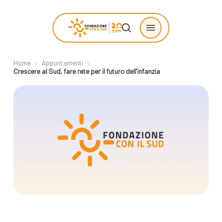
Skip
Menu
to
search
main
content
Home
›
Appuntamenti
›
Chi siamo
Progetti
Crescere al Sud, fare rete per il futuro dell’infanzia
sostenuti
La Fondazione
Storie di
La nostra missione
cambiamento
Il nostro modello
Progetti
operativo
Come proporre
La governance
un progetto
Con i bambini
Racconti
Staff