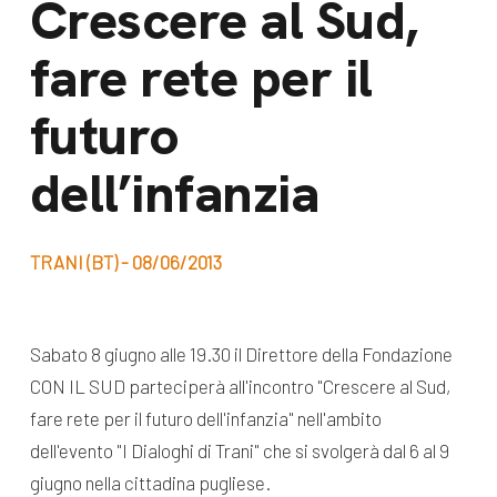
Crescere al Sud,
dal Sud
Lavora con noi
fare rete per il
Campagne
Bilancio di
Libri e
futuro
missione
pubblicazioni
News e
dell’infanzia
appuntamenti
Docufilm
Videomagazine
News
TRANI (BT) - 08/06/2013
e blog progetti
Appuntamenti
Sabato 8 giugno alle 19.30 il Direttore della Fondazione
CON IL SUD parteciperà all'incontro "Crescere al Sud,
Seguici sui social:
fare rete per il futuro dell'infanzia" nell'ambito
dell'evento "I Dialoghi di Trani" che si svolgerà dal 6 al 9
giugno nella cittadina pugliese.