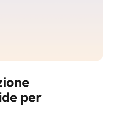
zione
ide per