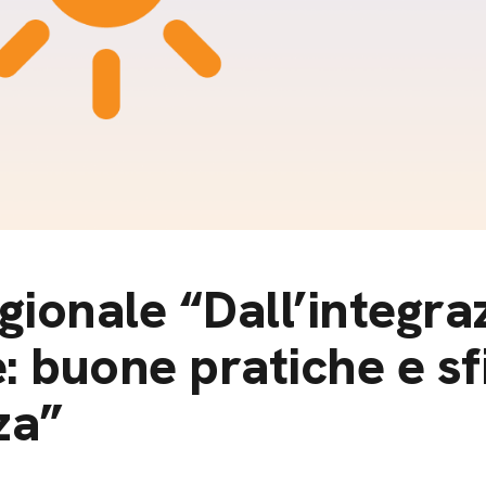
m
gazine e blog
ionale “Dall’integra
e: buone pratiche e sf
za”