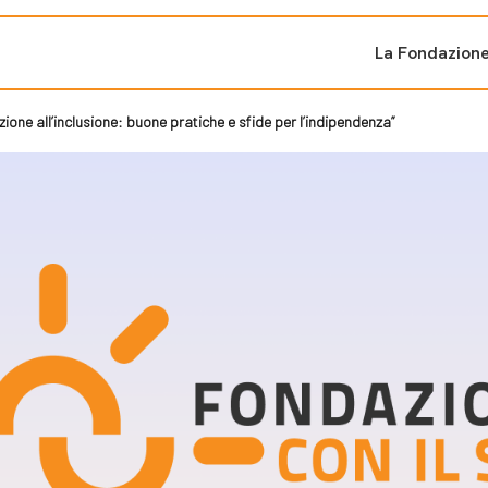
La Fondazion
ione all’inclusione: buone pratiche e sfide per l’indipendenza”
ti sostenuti
Bandi e iniziati
di cambiamento
Bandi
Fondazioni di comuni
Area Stampa
oporre un progetto
nti dal Sud
Sala Stampa
ne
Eventi Press tour
pubblicazioni