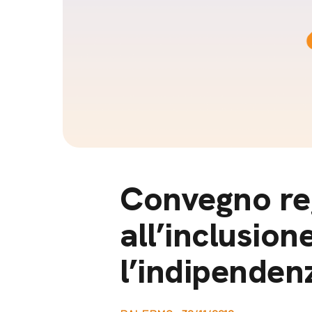
Docufil
Bilancio di missione
Videoma
News e appuntamenti
progetti
News
Appuntamenti
Seguici sui social:
Convegno reg
all’inclusion
l’indipenden