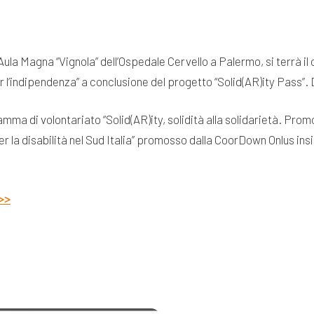
Aula Magna “Vignola” dell’Ospedale Cervello a Palermo, si terrà il
r l’indipendenza” a conclusione del progetto “Solid(AR)ity Pass”. D
ramma di volontariato “Solid(AR)ity, solidità alla solidarietà. Pr
per la disabilità nel Sud Italia” promosso dalla CoorDown Onlus ins
 >>