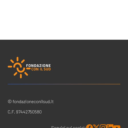
© fondazioneconilsud.it
C.F. 97442750580
Seguici sui social: