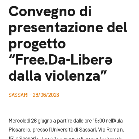
dal Sud
Convegno di
Lavora con noi
Campagne
presentazione del
Bilancio di
Libri e
missione
progetto
pubblicazioni
News e
“Free.Da-Liberə
appuntamenti
Docufilm
Videomagazine
dalla violenza”
News
e blog progetti
Appuntamenti
SASSARI - 28/06/2023
Seguici sui social:
Mercoledì 28 giugno a partire dalle ore 15:00 nell’Aula
Pissarello, presso l’Università di Sassari, Via Roma n.
151 a Sassari
si terrà il convegno di presentazione del