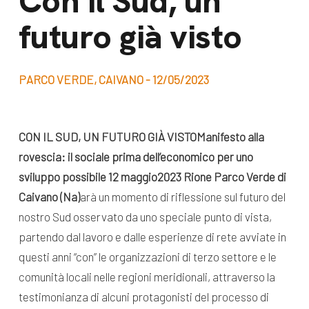
Con il Sud, un
dal Sud
futuro già visto
Lavora con noi
Campagne
Bilancio di
Libri e
missione
PARCO VERDE, CAIVANO - 12/05/2023
pubblicazioni
News e
appuntamenti
Docufilm
CON IL SUD, UN FUTURO GIÀ VISTO
Manifesto alla
Videomagazine
rovescia: il sociale prima dell’economico per uno
News
e blog progetti
sviluppo possibile
12 maggio
2023
Rione Parco Verde di
Appuntamenti
Caivano (Na)
arà un momento di riflessione sul futuro del
nostro Sud osservato da uno speciale punto di vista,
partendo dal lavoro e dalle esperienze di rete avviate in
Seguici sui social:
questi anni “con” le organizzazioni di terzo settore e le
comunità locali nelle regioni meridionali, attraverso la
testimonianza di alcuni protagonisti del processo di