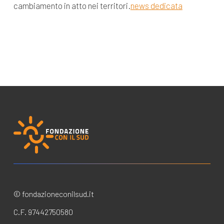
cambiamento in atto nei territori.
news dedicata
© fondazioneconilsud.it
C.F. 97442750580