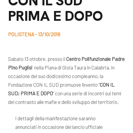
CON IL SUD
dal Sud
PRIMA E DOPO
Lavora con noi
Campagne
Bilancio di
Libri e
missione
POLISTENA - 13/10/2018
pubblicazioni
News e
appuntamenti
Docufilm
Sabato 13 ottobre, presso il
Centro Polifunzionale Padre
Videomagazine
Pino Puglisi
nella Piana di Gioia Taura in Calabria, in
News
e blog progetti
occasione del suo dodicesimo compleanno, la
Appuntamenti
Fondazione CON IL SUD promuove l’evento “
CON IL
SUD; PRIMA E DOPO
” con una serie di incontri sui temi
del contrasto alle mafie e dello sviluppo del territorio.
Seguici sui social:
I dettagli della manifestazione saranno
annunciati in occasione del lancio ufficiale