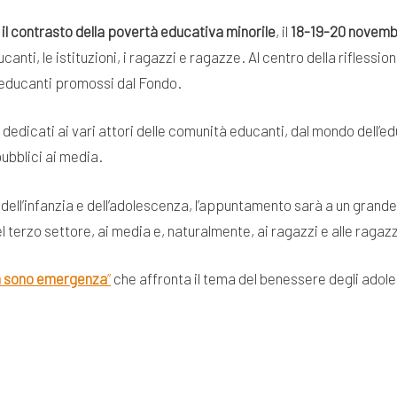
il contrasto della povertà educativa minorile
, il
18-19-20 novem
anti, le istituzioni, i ragazzi e ragazze. Al centro della riflessio
 educanti promossi dal Fondo.
o dedicati ai vari attori delle comunità educanti, dal mondo dell’ed
 pubblici ai media.
dell’infanzia e dell’adolescenza, l’appuntamento sarà a un grande
l terzo settore, ai media e, naturalmente, ai ragazzi e alle ragaz
 sono emergenza
”
che affronta il tema del benessere degli adole