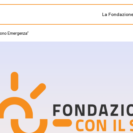
La Fondazion
Sono Emergenza”
ti sostenuti
Bandi e iniziati
di cambiamento
Bandi
Fondazioni di comuni
Area Stampa
oporre un progetto
nti dal Sud
Sala Stampa
ne
Eventi Press tour
pubblicazioni