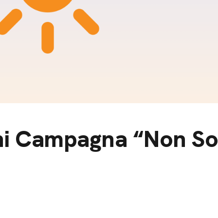
m
gazine e blog
ni Campagna “Non S