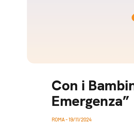
Docufil
Bilancio di missione
Videoma
News e appuntamenti
progetti
News
Appuntamenti
Seguici sui social:
Con i Bambi
Emergenza”
ROMA - 19/11/2024