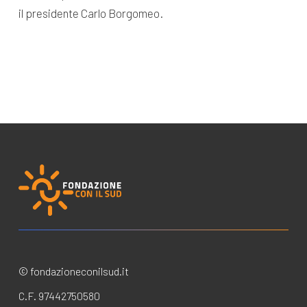
il presidente Carlo Borgomeo.
© fondazioneconilsud.it
C.F. 97442750580