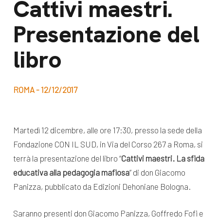
Cattivi maestri.
dal Sud
Lavora con noi
Presentazione del
Campagne
Bilancio di
Libri e
libro
missione
pubblicazioni
News e
appuntamenti
Docufilm
ROMA - 12/12/2017
Videomagazine
News
e blog progetti
Martedì 12 dicembre, alle ore 17:30, presso la sede della
Appuntamenti
Fondazione CON IL SUD, in Via del Corso 267 a Roma, si
terrà la presentazione del libro “
Cattivi maestri. La sfida
educativa alla pedagogia mafiosa
” di don Giacomo
Seguici sui social:
Panizza, pubblicato da Edizioni Dehoniane Bologna.
Saranno presenti don Giacomo Panizza, Goffredo Fofi e