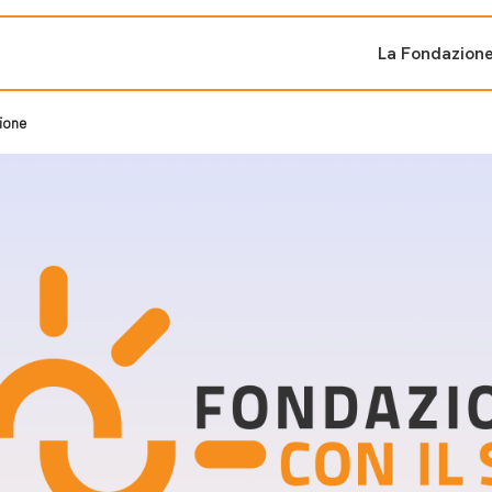
La Fondazion
ione
ti sostenuti
Bandi e iniziati
di cambiamento
Bandi
Fondazioni di comuni
Area Stampa
oporre un progetto
nti dal Sud
Sala Stampa
ne
Eventi Press tour
pubblicazioni