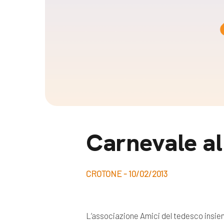
Docufil
Bilancio di missione
Videoma
News e appuntamenti
progetti
News
Appuntamenti
Seguici sui social:
Carnevale al
CROTONE - 10/02/2013
L’associazione Amici del tedesco insie