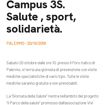
Campus 3S.
dal Sud
Lavora con noi
Salute , sport,
Campagne
Bilancio di
Libri e
solidarietà.
missione
pubblicazioni
News e
appuntamenti
Docufilm
PALERMO - 20/10/2018
Videomagazine
News
e blog progetti
Sabato 20 ottobre dalle ore 10, presso il Foro Italico di
Appuntamenti
Palermo, si terrà una giornata di prevenzione con visite
mediche specialistiche di vario tipo. Tutte le visite
mediche saranno gratuite e non prenotabili.
Seguici sui social:
La “Giornata della Salute” rientra nell’ambito del progetto
“Il Parco della salute” promosso dall’associazione Vivi