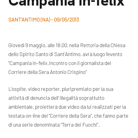
Campania in-felix
dal Sud
Lavora con noi
Campagne
SANT'ANTIMO (NA) - 09/05/2013
Bilancio di
Libri e
missione
pubblicazioni
News e
Giovedì 9 maggio, alle 18.00, nella Rettoria della Chiesa
dello Spirito Santo di Sant'Antimo, avrà luogo l’evento
appuntamenti
Docufilm
“Campania in-felix.Incontro con il giornalista del
Videomagazine
News
Corriere della Sera Antonio Crispino”
e blog progetti
Appuntamenti
L’ospite, video reporter, pluripremiato per la sua
attività di denuncia dell’ illegalità soprattutto
ambientale, proietterà due video da lui realizzati per la
Seguici sui social:
testata on-line del “Corriere della Sera”, che fanno parte
di una serie denominata “Terra dei Fuochi”.