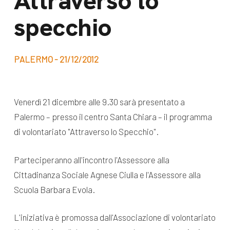
Attraverso lo
dal Sud
specchio
Lavora con noi
Campagne
Bilancio di
Libri e
missione
PALERMO - 21/12/2012
pubblicazioni
News e
appuntamenti
Docufilm
Venerdì 21 dicembre alle 9.30 sarà presentato a
Videomagazine
Palermo – presso il centro Santa Chiara – il programma
News
e blog progetti
di volontariato "Attraverso lo Specchio".
Appuntamenti
Parteciperanno all'incontro l'Assessore alla
Cittadinanza Sociale Agnese Ciulla e l'Assessore alla
Seguici sui social:
Scuola Barbara Evola.
L'iniziativa è promossa dall'Associazione di volontariato