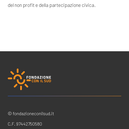
del non profit e della partecipazione civica.
© fondazioneconilsud.it
C.F. 97442750580