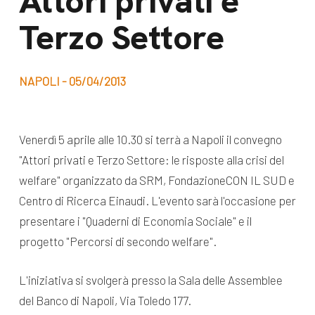
Attori privati e
dal Sud
Terzo Settore
Lavora con noi
Campagne
Bilancio di
Libri e
missione
NAPOLI - 05/04/2013
pubblicazioni
News e
appuntamenti
Docufilm
Venerdì 5 aprile alle 10.30 si terrà a Napoli il convegno
Videomagazine
"Attori privati e Terzo Settore: le risposte alla crisi del
News
e blog progetti
welfare" organizzato da SRM, FondazioneCON IL SUD e
Appuntamenti
Centro di Ricerca Einaudi. L'evento sarà l'occasione per
presentare i "Quaderni di Economia Sociale" e il
progetto "Percorsi di secondo welfare".
Seguici sui social:
L'iniziativa si svolgerà presso la Sala delle Assemblee
del Banco di Napoli, Via Toledo 177.