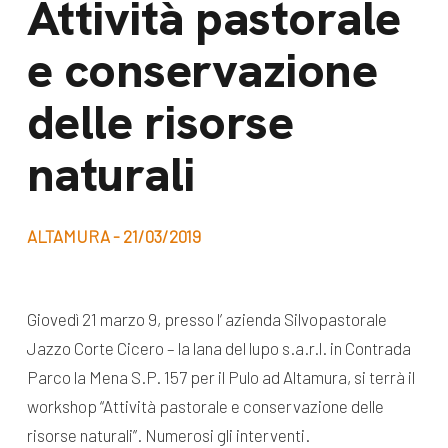
Attività pastorale
dal Sud
Lavora con noi
e conservazione
Campagne
Bilancio di
Libri e
delle risorse
missione
pubblicazioni
News e
naturali
appuntamenti
Docufilm
Videomagazine
News
ALTAMURA - 21/03/2019
e blog progetti
Appuntamenti
Giovedì 21 marzo 9, presso l’ azienda Silvopastorale
Jazzo Corte Cicero – la lana del lupo s.a.r.l. in Contrada
Seguici sui social:
Parco la Mena S.P. 157 per il Pulo ad Altamura, si terrà il
workshop “Attività pastorale e conservazione delle
risorse naturali”. Numerosi gli interventi.