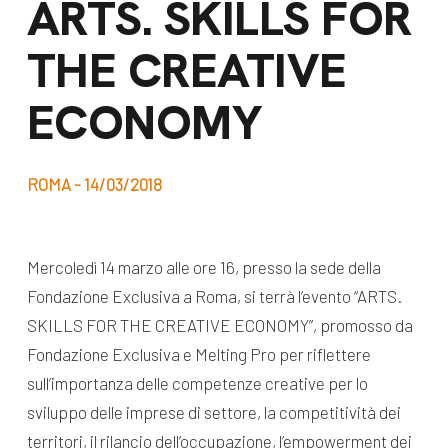
ARTS. SKILLS FOR
dal Sud
Lavora con noi
THE CREATIVE
Campagne
Bilancio di
Libri e
ECONOMY
missione
pubblicazioni
News e
appuntamenti
Docufilm
ROMA - 14/03/2018
Videomagazine
News
e blog progetti
Mercoledì 14 marzo alle ore 16, presso la sede della
Appuntamenti
Fondazione Exclusiva a Roma, si terrà l’evento “ARTS.
SKILLS FOR THE CREATIVE ECONOMY”, promosso da
Fondazione Exclusiva e Melting Pro per riflettere
Seguici sui social:
sull’importanza delle competenze creative per lo
sviluppo delle imprese di settore, la competitività dei
territori, il rilancio dell’occupazione, l’empowerment dei