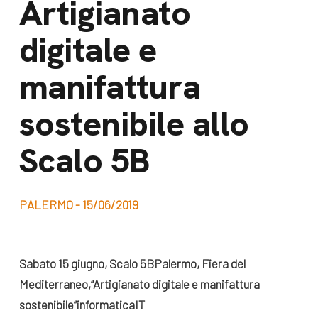
Artigianato
dal Sud
Lavora con noi
digitale e
Campagne
Bilancio di
Libri e
manifattura
missione
pubblicazioni
News e
sostenibile allo
appuntamenti
Docufilm
Scalo 5B
Videomagazine
News
e blog progetti
Appuntamenti
PALERMO - 15/06/2019
Seguici sui social:
Sabato 15 giugno,
Scalo 5B
Palermo,
Fiera del
Mediterraneo,
“Artigianato digitale e manifattura
sostenibile”
informaticaIT