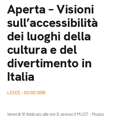
dal Sud
Aperta – Visioni
Lavora con noi
Campagne
sull’accessibilità
Bilancio di
Libri e
missione
dei luoghi della
pubblicazioni
News e
cultura e del
appuntamenti
Docufilm
Videomagazine
divertimento in
News
e blog progetti
Appuntamenti
Italia
LECCE - 02/02/2018
Seguici sui social:
Venerdì 16 febbraio alle ore 9, presso il MUST – Museo