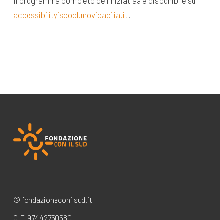
Il programma completo dell’iniziatiaa è disponibile su
accessibilityiscool.movidabilia.it
.
© fondazioneconilsud.it
C.F. 97442750580