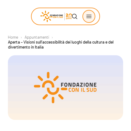
Skip
Menu
to
search
main
content
Home
›
Appuntamenti
›
Chi siamo
Progetti
Aperta – Visioni sull’accessibilità dei luoghi della cultura e del
divertimento in Italia
sostenuti
La Fondazione
Storie di
La nostra missione
cambiamento
Il nostro modello
Progetti
operativo
Come proporre
La governance
un progetto
Con i bambini
Racconti
Staff