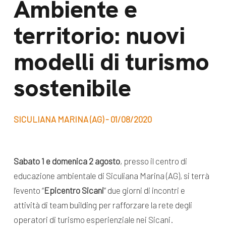
Ambiente e
dal Sud
Lavora con noi
territorio: nuovi
Campagne
Bilancio di
Libri e
modelli di turismo
missione
pubblicazioni
News e
sostenibile
appuntamenti
Docufilm
Videomagazine
News
SICULIANA MARINA (AG) - 01/08/2020
e blog progetti
Appuntamenti
Sabato 1 e domenica 2 agosto
, presso il centro di
educazione ambientale di Siculiana Marina (AG), si terrà
Seguici sui social:
l’evento “
Epicentro Sicani
” due giorni di incontri e
attività di team building per rafforzare la rete degli
operatori di turismo esperienziale nei Sicani.