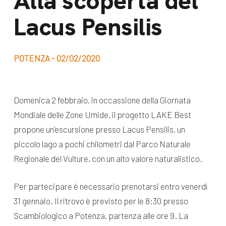
Alla scoperta del
dal Sud
Lacus Pensilis
Lavora con noi
Campagne
Bilancio di
Libri e
missione
POTENZA - 02/02/2020
pubblicazioni
News e
appuntamenti
Docufilm
Domenica 2 febbraio, in occassione della Giornata
Videomagazine
Mondiale delle Zone Umide, il progetto LAKE Best
News
e blog progetti
propone un’escursione presso Lacus Pensilis, un
Appuntamenti
piccolo lago a pochi chilometri dal Parco Naturale
Regionale del Vulture, con un alto valore naturalistico.
Seguici sui social:
Per partecipare è necessario prenotarsi entro venerdì
31 gennaio. Il ritrovo è previsto per le 8:30 presso
Scambiologico a Potenza, partenza alle ore 9. La