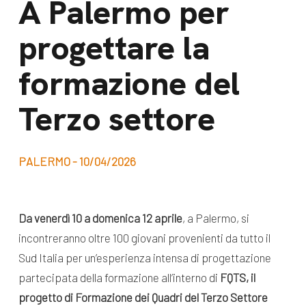
A Palermo per
dal Sud
Lavora con noi
progettare la
Campagne
Bilancio di
Libri e
formazione del
missione
pubblicazioni
News e
Terzo settore
appuntamenti
Docufilm
Videomagazine
News
PALERMO - 10/04/2026
e blog progetti
Appuntamenti
Da venerdì 10 a domenica 12 aprile
, a Palermo, si
incontreranno oltre 100 giovani provenienti da tutto il
Seguici sui social:
Sud Italia per un’esperienza intensa di progettazione
partecipata della formazione all’interno di
FQTS, il
progetto di Formazione dei Quadri del Terzo Settore