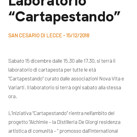
Laboratorio
dal Sud
“Cartapestando”
Lavora con noi
Campagne
Bilancio di
Libri e
missione
SAN CESARIO DI LECCE - 15/12/2018
pubblicazioni
News e
appuntamenti
Docufilm
Sabato 15 dicembre dalle 15.30 alle 17.30, si terrà il
Videomagazine
laboratorio di cartapesta per tutte le età
News
e blog progetti
“Cartapestando” curato dalle associazioni Nova Vita e
Appuntamenti
Variarti. Il laboratorio si terrà ogni sabato alla stessa
ora.
Seguici sui social:
L’iniziativa “Cartapestando” rientra nell’ambito del
progetto “Alchimie – la Distilleria De Giorgi residenza
artistica di comunità – ” promosso dall’International