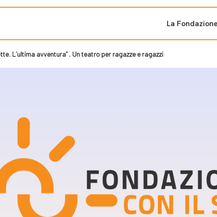
La Fondazion
tte. L’ultima avventura” . Un teatro per ragazze e ragazzi
ti sostenuti
Bandi e iniziati
di cambiamento
Bandi
Fondazioni di comuni
Area Stampa
oporre un progetto
nti dal Sud
Sala Stampa
ne
Eventi Press tour
pubblicazioni