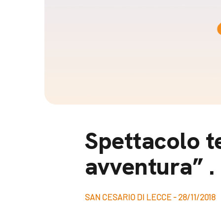
Docufil
Bilancio di missione
Videoma
News e appuntamenti
progetti
News
Appuntamenti
Seguici sui social:
Spettacolo t
avventura” .
SAN CESARIO DI LECCE - 28/11/2018