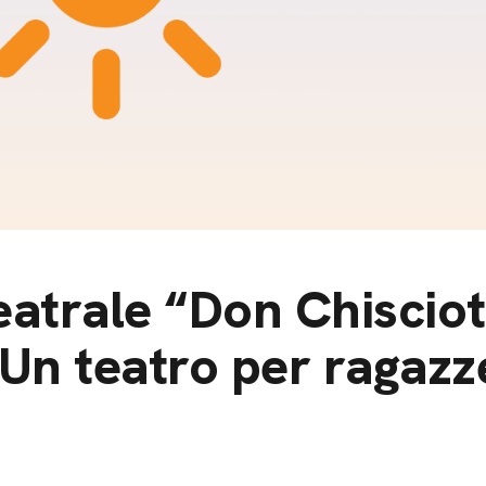
m
gazine e blog
eatrale “Don Chisciott
 Un teatro per ragazz