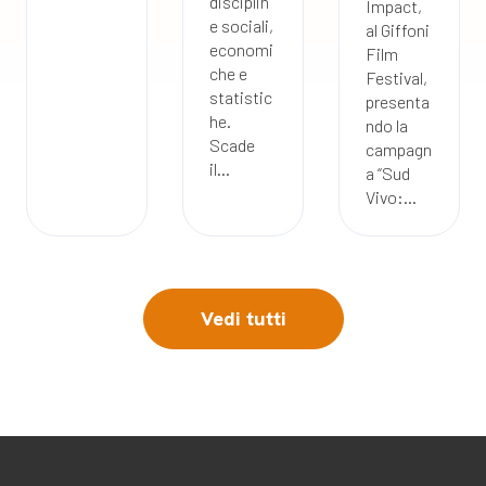
disciplin
Impact,
e sociali,
al Giffoni
economi
Film
che e
Festival,
statistic
presenta
he.
ndo la
Scade
campagn
il...
a “Sud
Vivo:...
Vedi tutti