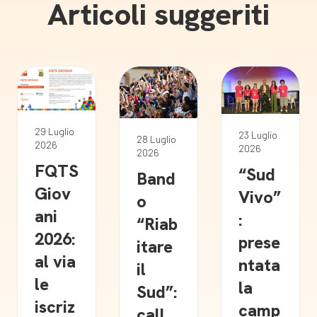
Articoli suggeriti
29 Luglio
23 Luglio
28 Luglio
2026
2026
2026
FQTS
“Sud
Band
Giov
Vivo”
o
ani
:
“Riab
2026:
prese
itare
al via
ntata
il
le
la
Sud”:
iscriz
camp
call