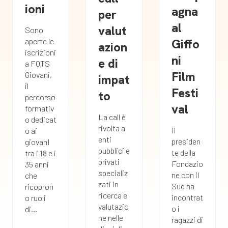
ioni
agna
per
al
valut
Sono
Giffo
aperte le
azion
iscrizioni
ni
e di
a FQTS
Film
Giovani,
impat
il
Festi
to
percorso
val
formativ
La call è
o dedicat
rivolta a
Il
o ai
enti
presiden
giovanI
pubblici e
te della
tra i 18 e i
privati
Fondazio
35 anni
specializ
ne con il
che
zati in
Sud ha
ricopron
ricerca e
incontrat
o ruoli
valutazio
o i
di...
ne nelle
ragazzi di