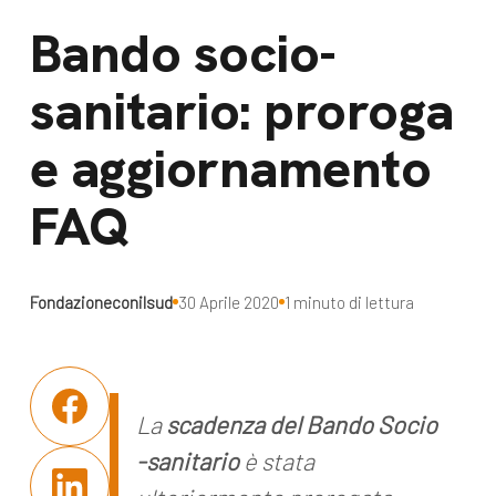
dal Sud
Bando socio-
Lavora con noi
Campagne
Bilancio di
sanitario: proroga
Libri e
missione
e aggiornamento
pubblicazioni
News e
appuntamenti
Docufilm
FAQ
Videomagazine
News
e blog progetti
Appuntamenti
Fondazioneconilsud
30 Aprile 2020
1 minuto di lettura
Seguici sui social:
La
scadenza del Bando Socio
-sanitario
è stata