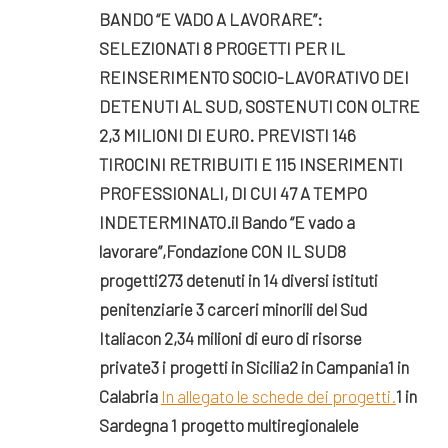
BANDO “E VADO A LAVORARE”:
SELEZIONATI 8 PROGETTI PER IL
REINSERIMENTO SOCIO-LAVORATIVO DEI
DETENUTI AL SUD, SOSTENUTI CON OLTRE
2,3 MILIONI DI EURO.
PREVISTI 146
TIROCINI RETRIBUITI E
115 INSERIMENTI
PROFESSIONALI, DI CUI 47 A TEMPO
INDETERMINATO.
il Bando “E vado a
lavorare”,
Fondazione CON IL SUD
8
progetti
273 detenuti
in 14 diversi istituti
penitenziari
e 3 carceri minorili del Sud
Italia
con 2,34 milioni di euro di risorse
private
3 i progetti in Sicilia
2 in Campania
1 in
Calabria
In allegato le schede dei progetti.
1 in
Sardegna
1 progetto multiregionale
le