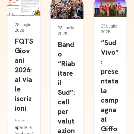
29 Luglio
23 Luglio
28 Luglio
2026
2026
2026
FQTS
“Sud
Band
Giov
Vivo”
o
ani
:
“Riab
2026:
prese
itare
al via
ntata
il
le
la
Sud”:
iscriz
camp
call
ioni
agna
per
al
valut
Sono
Giffo
aperte le
azion
iscrizioni