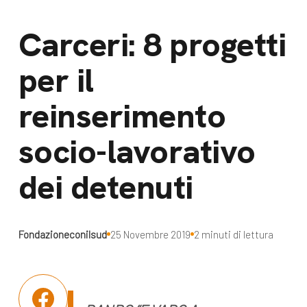
dal Sud
Lavora con noi
Carceri: 8 progetti
Campagne
Bilancio di
per il
Libri e
missione
pubblicazioni
News e
reinserimento
appuntamenti
Docufilm
socio-lavorativo
Videomagazine
News
dei detenuti
e blog progetti
Appuntamenti
Fondazioneconilsud
25 Novembre 2019
2 minuti di lettura
Seguici sui social: