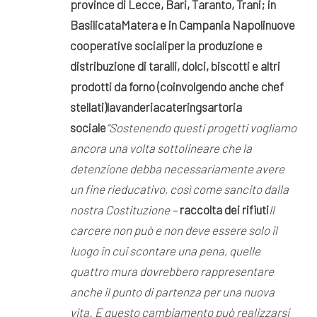
province di Lecce, Bari, Taranto, Trani; in
Basilicata
Matera e in Campania Napoli
nuove
cooperative sociali
per la produzione e
distribuzione di taralli, dolci, biscotti e altri
prodotti da forno (coinvolgendo anche chef
stellati)
lavanderia
catering
sartoria
sociale
“Sostenendo questi progetti vogliamo
ancora una volta sottolineare che la
detenzione debba necessariamente avere
un fine rieducativo, così come sancito dalla
nostra Costituzione –
raccolta dei rifiuti
Il
carcere non può e non deve essere solo il
luogo in cui scontare una pena, quelle
quattro mura dovrebbero rappresentare
anche il punto di partenza per una nuova
vita. E questo cambiamento può realizzarsi