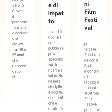
ni
e di
a FQTS
Film
Giovani,
impat
il
Festi
to
percorso
val
formativ
La call è
o dedicat
rivolta a
Il
o ai
enti
presiden
giovanI
pubblici e
te della
tra i 18 e i
privati
Fondazio
35 anni
specializ
ne con il
che
zati in
Sud ha
ricopron
ricerca e
incontrat
o ruoli
valutazio
o i
di...
ne nelle
ragazzi di
disciplin
Impact,
e sociali,
al Giffoni
economi
Film
che e
Festival,
statistic
presenta