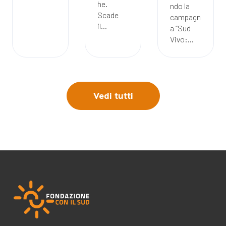
he.
ndo la
Scade
campagn
il...
a “Sud
Vivo:...
Vedi tutti