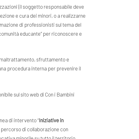
azioni (il soggetto responsabile deve
ezione e cura dei minori, o a realizzarne
rmazione di professionisti sul tema del
a “comunità educante” per riconoscere e
, maltrattamento, sfruttamento e
 una procedura interna per prevenire il
ibile sul sito web di Con i Bambini
nea di intervento “
Iniziative in
un percorso di collaborazione con
ativa minorile su tutto il territorio