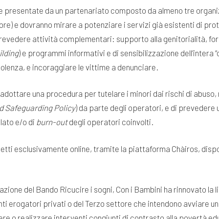
 presentate da un partenariato composto da almeno tre organizz
re) e dovranno mirare a potenziare i servizi già esistenti di prot
prevedere attività complementari: supporto alla genitorialità, fo
ilding
) e programmi informativi e di sensibilizzazione dell’inter
violenza, e incoraggiare le vittime a denunciare.
adottare una procedura per tutelare i minori dai rischi di abuso
ld Safeguarding Policy
) da parte degli operatori, e di prevedere
lato e/o di
burn-out
degli operatori coinvolti.
etti esclusivamente online, tramite la piattaforma Chàiros, dispon
zione del Bando Ricucire i sogni, Con i Bambini ha rinnovato la li
 Enti erogatori privati o del Terzo settore che intendono avviare 
re o realizzare interventi congiunti di contrasto alla povertà educ