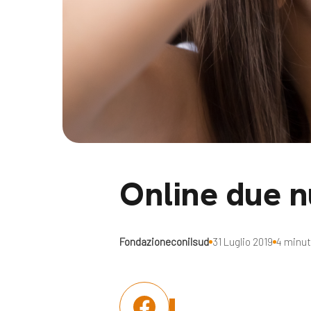
Docufil
Bilancio di missione
Videoma
News e appuntamenti
progetti
News
Appuntamenti
Seguici sui social:
Online due n
Fondazioneconilsud
31 Luglio 2019
4 minuti