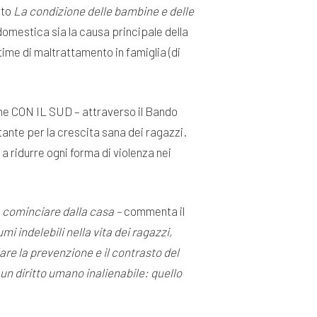
rto
La condizione delle bambine e delle
omestica sia la causa principale della
ittime di maltrattamento in famiglia (di
ne CON IL SUD – attraverso il Bando
tante per la crescita sana dei ragazzi.
a ridurre ogni forma di violenza nei
, a cominciare dalla casa –
commenta il
i indelebili nella vita dei ragazzi,
re la prevenzione e il contrasto del
un diritto umano inalienabile: quello