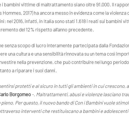
he i bambini vittime di maltrattamento siano oltre 91.000. Il rappo
s Hommes, 2017) ha ancora messo in evidenza come la violenza d
i: nel 2016, infatti, in Italia sono stati 1.618 i reati sui bambini v
ncremento del 12% rispetto all’anno precedente.
ne senza scopo di lucro interamente partecipata dalla Fondazio
dere una cultura e una sensibilità rinnovata su un tema così impor
nvestire nella prevenzione, che può contribuire nel lungo periodo 
tanto a riparare i suoi danni.
 sentirsi protetti e al sicuro in tutti gli ambienti in cui crescono
Carlo Borgomeo
-. Maltrattamenti, abusi e violenze lasciano traum
pieno. Per questo, il nuovo bando di Con i Bambini vuole stimola
ttraverso interventi che restituiscano a bambini e adolescenti 