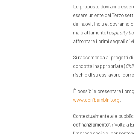
Le proposte dovranno essere
essere un ente del Terzo setto
dei nuovi. Inoltre, dovranno 
maltrattamento (
capacity bu
affrontare i primi segnali di 
Si raccomanda ai progetti di 
condotta inappropriata (
Chi
rischio di stress lavoro-corre
È possibile presentare i prog
www.conibambini.org
.
Contestualmente alla pubblica
cofinanziamento
”, rivolta a
l’impresa sociale, per sostene