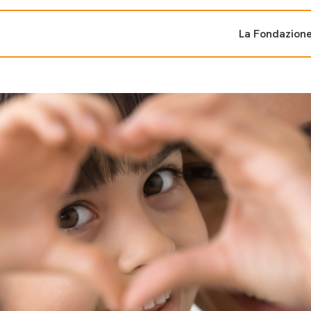
La Fondazion
ti sostenuti
Bandi e iniziati
di cambiamento
Bandi
Fondazioni di comuni
Area Stampa
oporre un progetto
nti dal Sud
Sala Stampa
ne
Eventi Press tour
pubblicazioni