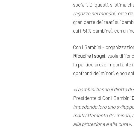
sociali. Di questi, si stima c
ragazze nel mondo
(Terre de
gran parte dei reati sui bambin
cui il 51% bambine), con un i
Con i Bambini – organizzazio
Ricucire i sogni
, vuole diffon
In particolare, è importante i
confronti dei minori, e non sol
«I bambini hanno il diritto di
Presidente di Con i Bambini
impedendo loro uno sviluppo 
maltrattamento dei minori, a
alla protezione e alla cura».