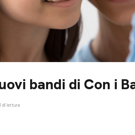
m
gazine e blog
uovi bandi di Con i B
 di lettura