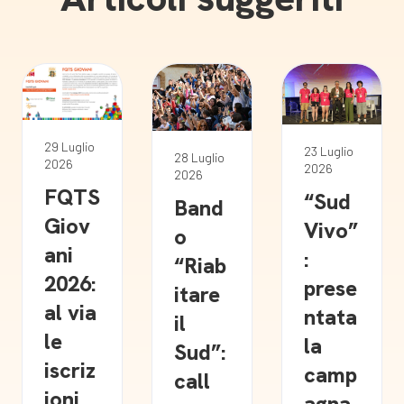
29 Luglio
23 Luglio
28 Luglio
2026
2026
2026
FQTS
“Sud
Band
Giov
Vivo”
o
ani
:
“Riab
2026:
prese
itare
al via
ntata
il
le
la
Sud”:
iscriz
camp
call
ioni
agna