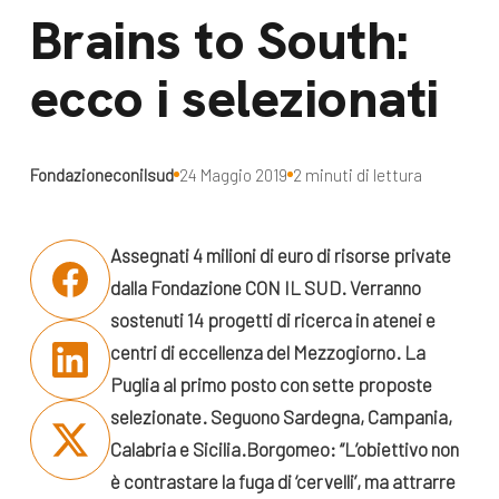
dal Sud
Brains to South:
Lavora con noi
Campagne
ecco i selezionati
Bilancio di
Libri e
missione
pubblicazioni
News e
Fondazioneconilsud
24 Maggio 2019
2 minuti di lettura
appuntamenti
Docufilm
Videomagazine
Assegnati 4 milioni di euro di risorse private
News
e blog progetti
dalla Fondazione CON IL SUD. Verranno
Appuntamenti
sostenuti 14 progetti di ricerca in atenei e
centri di eccellenza del Mezzogiorno. La
Puglia al primo posto con sette proposte
Seguici sui social:
selezionate. Seguono Sardegna, Campania,
Calabria e Sicilia.
Borgomeo: “L’obiettivo non
è contrastare la fuga di ‘cervelli’, ma attrarre