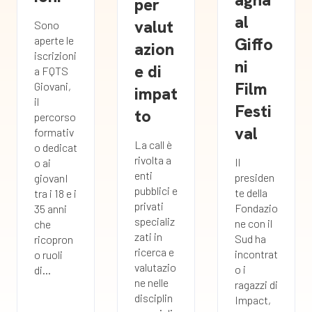
per
al
valut
Sono
Giffo
aperte le
azion
iscrizioni
ni
e di
a FQTS
Film
Giovani,
impat
il
Festi
to
percorso
val
formativ
La call è
o dedicat
rivolta a
Il
o ai
enti
presiden
giovanI
pubblici e
te della
tra i 18 e i
privati
Fondazio
35 anni
specializ
ne con il
che
zati in
Sud ha
ricopron
ricerca e
incontrat
o ruoli
valutazio
o i
di...
ne nelle
ragazzi di
disciplin
Impact,