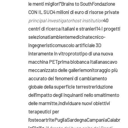
le menti migliori”
Brains to South
Fondazione
CON IL SUD
4 milioni di euro di risorse private
principal investigator
host institution
40
centri di ricerca italiani e stranieri
14 i progetti
selezionati
ambiente
medicina
tecnico-
ingegneristico
muscolo artificiale 3D
interamente in vitro
prototipo di una nuova
macchina PET
prima biobanca italiana
scavo
meccanizzato delle gallerie
monitoraggio più
accurato dei fenomeni di cambiamento
globale della superficie terrestre
riduzione
dell’impatto degli inquinanti nello smaltimento
delle marmitte,
individuare nuovi obiettivi
terapeutici per
l’osteoartrite
Puglia
Sardegna
Campania
Calabr
ia
Sicilia
“A fronte del buon esito dei Bandi