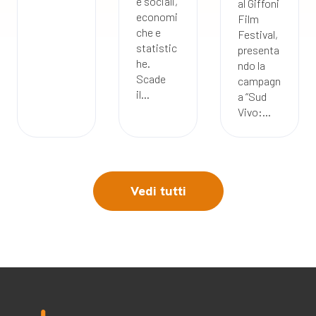
e sociali,
al Giffoni
economi
Film
che e
Festival,
statistic
presenta
he.
ndo la
Scade
campagn
il...
a “Sud
Vivo:...
Vedi tutti