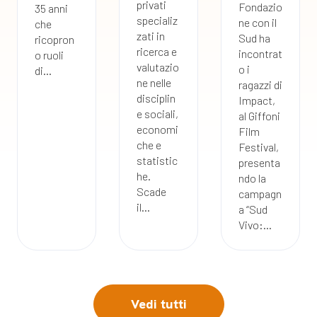
privati
Fondazio
35 anni
specializ
ne con il
che
zati in
Sud ha
ricopron
ricerca e
incontrat
o ruoli
valutazio
o i
di...
ne nelle
ragazzi di
disciplin
Impact,
e sociali,
al Giffoni
economi
Film
che e
Festival,
statistic
presenta
he.
ndo la
Scade
campagn
il...
a “Sud
Vivo:...
Vedi tutti