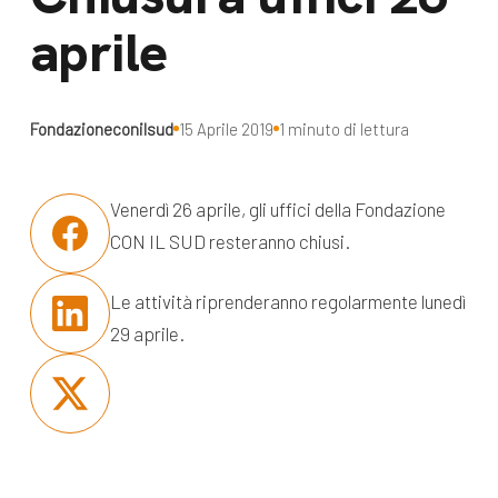
dal Sud
aprile
Lavora con noi
Campagne
Bilancio di
Libri e
missione
Fondazioneconilsud
15 Aprile 2019
1 minuto di lettura
pubblicazioni
News e
appuntamenti
Docufilm
Venerdì 26 aprile, gli uffici della Fondazione
CON IL SUD resteranno chiusi.
Videomagazine
News
e blog progetti
Appuntamenti
Le attività riprenderanno regolarmente lunedì
29 aprile.
Seguici sui social: