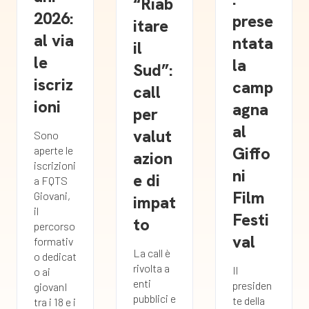
“Riab
2026:
prese
itare
al via
ntata
il
le
la
Sud”:
iscriz
camp
call
ioni
agna
per
al
valut
Sono
Giffo
aperte le
azion
iscrizioni
ni
e di
a FQTS
Film
Giovani,
impat
il
Festi
to
percorso
val
formativ
La call è
o dedicat
rivolta a
Il
o ai
enti
presiden
giovanI
pubblici e
te della
tra i 18 e i