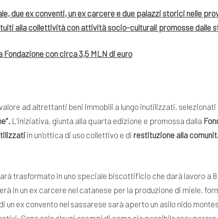
le, due ex conventi, un ex carcere e due palazzi storici nelle pro
iti alla collettività con attività socio-culturali promosse dalle 
la Fondazione con circa 3,5
MLN di euro
valore ad altrettanti beni immobili a lungo inutilizzati, selezionat
ne”.
L’iniziativa, giunta alla quarta edizione e promossa dalla
Fon
tilizzati
in un’ottica di uso collettivo e di
restituzione alla comuni
sarà trasformato in uno speciale biscottificio che darà lavoro a 
erà in un ex carcere nel catanese per la produzione di miele, for
o di un ex convento nel sassarese sarà aperto un asilo nido mont
ativi. Sono solo alcuni esempi di come sia possibile recuperare be