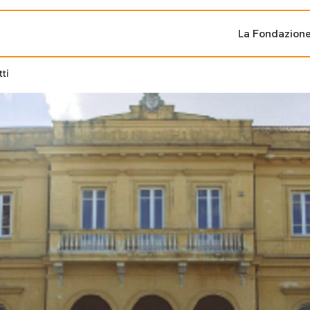
La Fondazion
tti
ti sostenuti
Bandi e iniziati
di cambiamento
Bandi
Fondazioni di comuni
Area Stampa
oporre un progetto
nti dal Sud
Sala Stampa
ne
Eventi Press tour
pubblicazioni