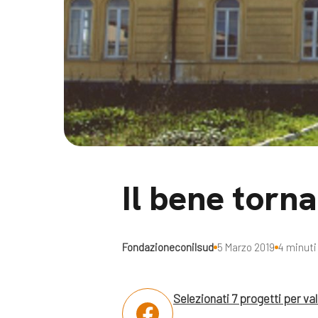
Docufil
Bilancio di missione
Videoma
News e appuntamenti
progetti
News
Appuntamenti
Seguici sui social:
Il bene torna
Fondazioneconilsud
5 Marzo 2019
4 minuti 
Selezionati 7 progetti per valo