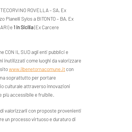
 MONTECORVINO ROVELLA – SA, Ex
zo Planelli Sylos a BITONTO – BA, Ex
SARI) e
1 in Sicilia
(Ex Carcere
one CON IL SUD agli enti pubblici e
ni inutilizzati come luoghi da valorizzare
 sito
www.ilbenetornacomune.it
con
, ma soprattutto per portare
nio culturale attraverso innovazioni
più accessibile e fruibile.
o di valorizzarli con proposte provenienti
pare un processo virtuoso e duraturo di