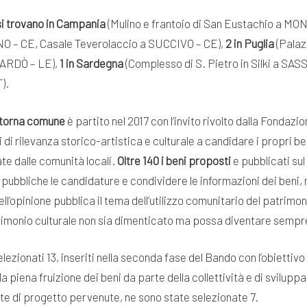
si trovano in Campania
(Mulino e frantoio di San Eustachio a
INO – CE, Casale Teverolaccio a SUCCIVO – CE),
2 in Puglia
(Palaz
NARDÒ – LE),
1 in Sardegna
(Complesso di S. Pietro in Silki a SAS
).
 torna comune
è partito nel 2017 con l’invito rivolto dalla Fondazi
i di rilevanza storico-artistica e culturale a candidare i propri be
te dalle comunità locali.
Oltre 140 i beni proposti
e pubblicati sul
re pubbliche le candidature e condividere le informazioni dei beni
dell’opinione pubblica il tema dell’utilizzo comunitario del patrimo
atrimonio culturale non sia dimenticato ma possa diventare sempre 
elezionati 13, inseriti nella seconda fase del Bando con l’obiettiv
la piena fruizione dei beni da parte della collettività e di svilup
te di progetto pervenute, ne sono state selezionate 7.