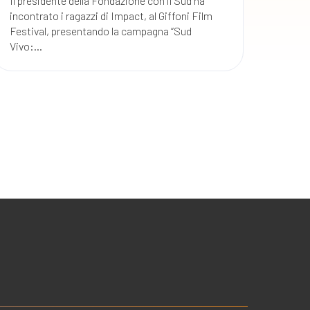
Il presidente della Fondazione con il Sud ha
incontrato i ragazzi di Impact, al Giffoni Film
Festival, presentando la campagna “Sud
Vivo:...