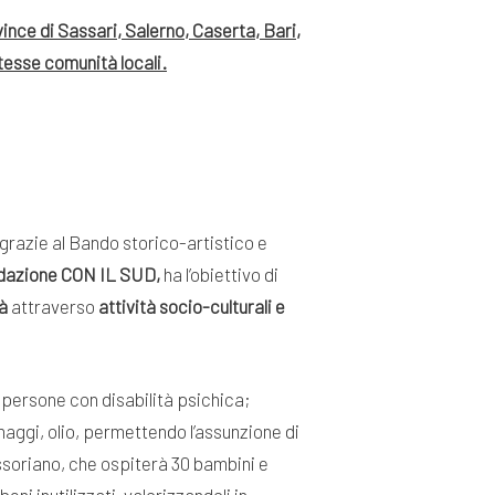
vince di Sassari, Salerno, Caserta, Bari,
stesse comunità locali.
i grazie al Bando storico-artistico e
dazione CON IL SUD,
ha l’obiettivo di
tà
attraverso
attività socio-culturali e
8 persone con disabilità psichica;
maggi, olio, permettendo l’assunzione di
essoriano, che ospiterà 30 bambini e
ni inutilizzati, valorizzandoli in