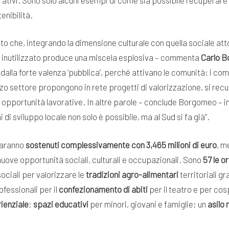
enibilità.
o che, integrando la dimensione culturale con quella sociale att
e inutilizzato produce una miscela esplosiva – commenta
Carlo 
alla forte valenza ‘pubblica’, perché attivano le comunità: i comu
erzo settore propongono in rete progetti di valorizzazione, si rec
 e opportunità lavorative. In altre parole – conclude Borgomeo – i
 di sviluppo locale non solo è possibile, ma al Sud si fa già”.
saranno
sostenuti complessivamente con 3,465 milioni di euro
, m
uove opportunità sociali, culturali e occupazionali. Sono
57 le o
ciali per valorizzare le
tradizioni agro-alimentari
territoriali gr
fessionali per il
confezionamento di abiti
per il teatro e per c
ienziale
;
spazi educativi
per minori, giovani e famiglie; un
asilo