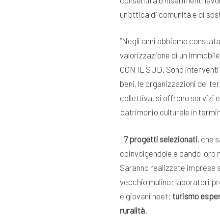
un’ottica di comunità e di sost
“Negli anni abbiamo constatat
valorizzazione di un immobil
CON IL SUD. Sono interventi d
beni, le organizzazioni del t
collettiva, si offrono servizi
patrimonio culturale in termini
I
7 progetti selezionati
, che 
coinvolgendole e dando loro n
Saranno realizzate imprese so
vecchio mulino; laboratori pro
e giovani neet;
turismo esper
ruralità
.