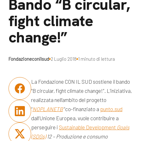
Bando “B circular,
dal Sud
Lavora con noi
fight climate
Campagne
Bilancio di
change!”
Libri e
missione
pubblicazioni
News e
appuntamenti
Docufilm
Fondazioneconilsud
2 Luglio 2018
1 minuto di lettura
Videomagazine
News
e blog progetti
La Fondazione CON IL SUD sostiene il bando
Appuntamenti
“B circular, fight climate change!”. L’iniziativa,
realizzata nell’ambito del progetto
“
NOPLANETB
”
co-finanziato a
punto.sud
Seguici sui social:
dall’Unione Europea
,
vuole contribuire a
perseguire i
Sustainable Development
Goals
(SDGs)
12 – Produzione e consumo