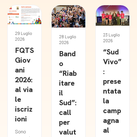
29 Luglio
23 Luglio
28 Luglio
2026
2026
2026
FQTS
“Sud
Band
Giov
Vivo”
o
ani
:
“Riab
2026:
prese
itare
al via
ntata
il
le
la
Sud”:
iscriz
camp
call
ioni
agna
per
al
valut
Sono