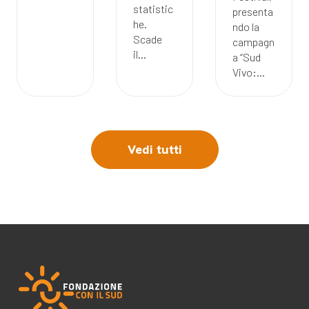
statistic
presenta
he.
ndo la
Scade
campagn
il...
a “Sud
Vivo:...
Vedi tutti