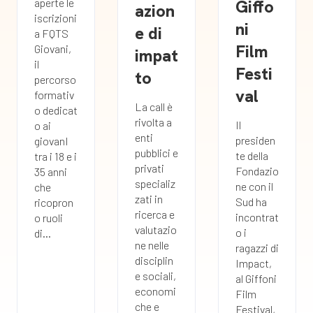
Giffo
aperte le
azion
iscrizioni
ni
e di
a FQTS
Film
Giovani,
impat
il
Festi
to
percorso
val
formativ
La call è
o dedicat
rivolta a
Il
o ai
enti
presiden
giovanI
pubblici e
te della
tra i 18 e i
privati
Fondazio
35 anni
specializ
ne con il
che
zati in
Sud ha
ricopron
ricerca e
incontrat
o ruoli
valutazio
o i
di...
ne nelle
ragazzi di
disciplin
Impact,
e sociali,
al Giffoni
economi
Film
che e
Festival,