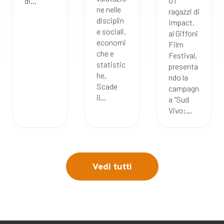
o i
di...
ne nelle
ragazzi di
disciplin
Impact,
e sociali,
al Giffoni
economi
Film
che e
Festival,
statistic
presenta
he.
ndo la
Scade
campagn
il...
a “Sud
Vivo:...
Vedi tutti