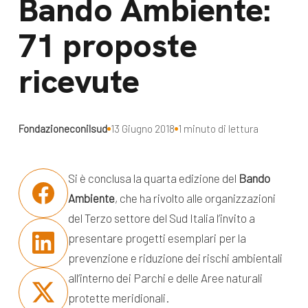
Bando Ambiente:
dal Sud
Lavora con noi
71 proposte
Campagne
Bilancio di
ricevute
Libri e
missione
pubblicazioni
News e
appuntamenti
Docufilm
Fondazioneconilsud
13 Giugno 2018
1 minuto di lettura
Videomagazine
News
e blog progetti
Si è conclusa la quarta edizione del
Bando
Appuntamenti
Ambiente
, che ha rivolto alle organizzazioni
del Terzo settore del Sud Italia l’invito a
presentare progetti esemplari per la
Seguici sui social:
prevenzione e riduzione dei rischi ambientali
all’interno dei Parchi e delle Aree naturali
protette meridionali.