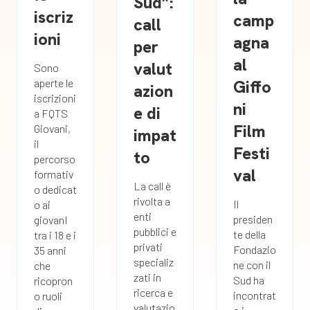
Sud”:
iscriz
camp
call
ioni
agna
per
al
valut
Sono
Giffo
aperte le
azion
iscrizioni
ni
e di
a FQTS
Film
Giovani,
impat
il
Festi
to
percorso
val
formativ
La call è
o dedicat
rivolta a
Il
o ai
enti
presiden
giovanI
pubblici e
te della
tra i 18 e i
privati
Fondazio
35 anni
specializ
ne con il
che
zati in
Sud ha
ricopron
ricerca e
incontrat
o ruoli
valutazio