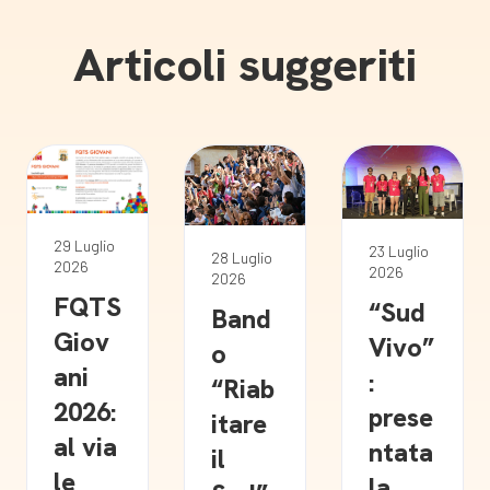
Articoli suggeriti
29 Luglio
23 Luglio
28 Luglio
2026
2026
2026
FQTS
“Sud
Band
Giov
Vivo”
o
ani
:
“Riab
2026:
prese
itare
al via
ntata
il
le
la