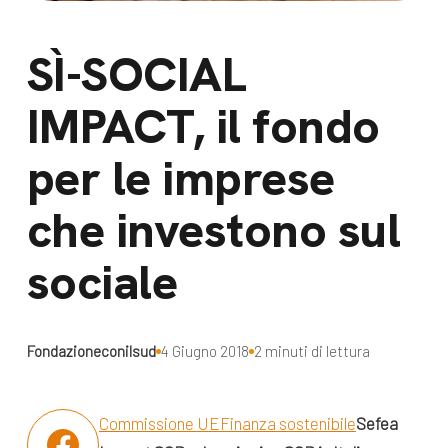
dal Sud
Lavora con noi
SÌ-SOCIAL
Campagne
Bilancio di
Libri e
IMPACT, il fondo
missione
pubblicazioni
News e
per le imprese
appuntamenti
Docufilm
che investono sul
Videomagazine
News
e blog progetti
sociale
Appuntamenti
Fondazioneconilsud
4 Giugno 2018
2 minuti di lettura
Seguici sui social:
Commissione UE
Finanza sostenibile
Sefea