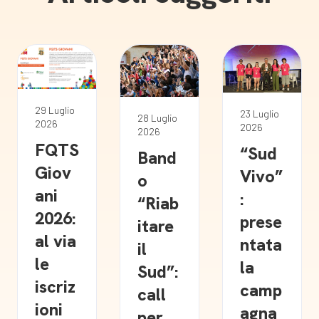
29 Luglio
23 Luglio
28 Luglio
2026
2026
2026
FQTS
“Sud
Band
Giov
Vivo”
o
ani
:
“Riab
2026:
prese
itare
al via
ntata
il
le
la
Sud”:
iscriz
camp
call
ioni
agna
per