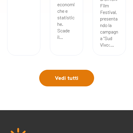
economi
Film
che e
Festival,
statistic
presenta
he.
ndo la
Scade
campagn
il...
a “Sud
Vivo:...
Vedi tutti