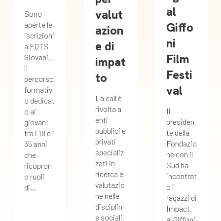
al
valut
Sono
Giffo
aperte le
azion
iscrizioni
ni
e di
a FQTS
Film
Giovani,
impat
il
Festi
to
percorso
val
formativ
La call è
o dedicat
rivolta a
Il
o ai
enti
presiden
giovanI
pubblici e
te della
tra i 18 e i
privati
Fondazio
35 anni
specializ
ne con il
che
zati in
Sud ha
ricopron
ricerca e
incontrat
o ruoli
valutazio
o i
di...
ne nelle
ragazzi di
disciplin
Impact,
e sociali,
al Giffoni