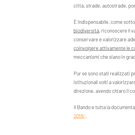
città, strade, autostrade, pon
È indispensabile, come sotto
biodiversità
, riconoscere il v
conservare e valorizzare adeg
coinvolgere attivamente le c
meccanismi che siano in grado 
Pur se sono stati realizzati 
istituzionali volti a valorizz
direzione, avendo chiaro il 
Il Bando e tutta la documenta
2018/
.