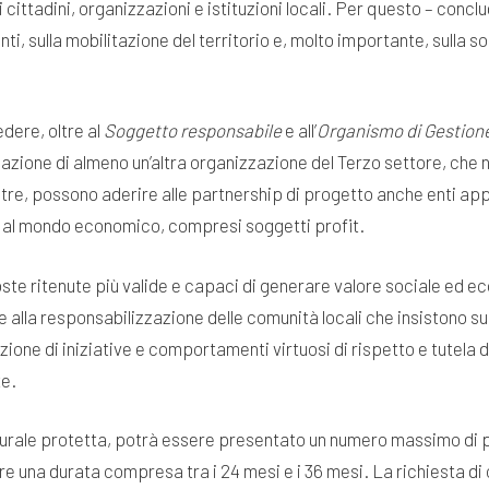
i cittadini, organizzazioni e istituzioni locali. Per questo – co
i, sulla mobilitazione del territorio e, molto importante, sulla s
dere, oltre al
Soggetto responsabile
e all’
Organismo di Gestion
azione di almeno un’altra organizzazione del Terzo settore, che 
ltre, possono aderire alle partnership di progetto anche enti appa
a e al mondo economico, compresi soggetti profit.
te ritenute più valide e capaci di generare valore sociale ed eco
alla responsabilizzazione delle comunità locali che insistono su
zione di iniziative e comportamenti virtuosi di rispetto e tutela d
te.
aturale protetta, potrà essere presentato un numero massimo di
e una durata compresa tra i 24 mesi e i 36 mesi. La richiesta di