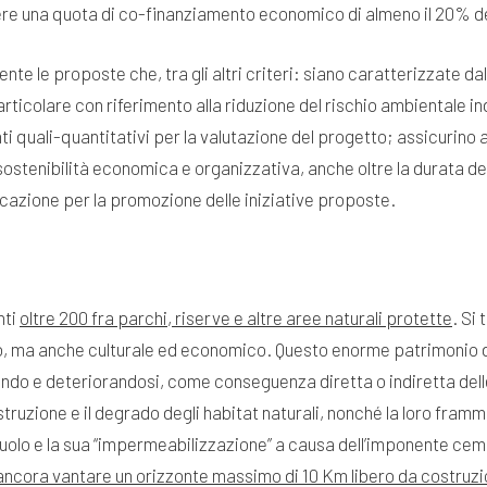
re una quota di co-finanziamento economico di almeno il 20% d
e le proposte che, tra gli altri criteri: siano caratterizzate dall
 particolare con riferimento alla riduzione del rischio ambientale 
ti quali-quantitativi per la valutazione del progetto; assicurino 
i sostenibilità economica e organizzativa, anche oltre la durata d
azione per la promozione delle iniziative proposte.
nti
oltre 200 fra parchi, riserve e altre aree naturali protette
. Si
o, ma anche culturale ed economico. Questo enorme patrimonio di 
endo e deteriorandosi, come conseguenza diretta o indiretta dell
istruzione e il degrado degli habitat naturali, nonché la loro fra
suolo e la sua “impermeabilizzazione” a causa dell’imponente cemen
ò ancora vantare un orizzonte massimo di 10 Km libero da costruzi