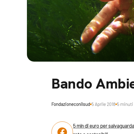
Docufil
Bilancio di missione
Videoma
News e appuntamenti
progetti
News
Appuntamenti
Seguici sui social:
Bando Ambie
Fondazioneconilsud
5 Aprile 2018
5 minuti 
5 mln di euro per salvaguarda