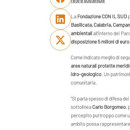
rete e sostenibili
La
Fondazione CON IL SUD
p
Basilicata, Calabria, Campani
ambientali
all’interno dei Par
disposizione 5 milioni di euro
Come indicato meglio di segui
aree naturali protette merid
idro-geologico
. Un patrimoni
comunitaria.
“Si parla spesso di difesa del
sottolinea
Carlo Borgomeo
, 
percepito purtroppo come una
ambito possa rappresentare u