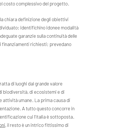
el costo complessivo del progetto.
a chiara definizione degli obiettivi
individuato; identifichino idonee modalità
adeguate garanzie sulla continuità delle
ei finanziamenti richiesti; prevedano
 tratta di luoghi dal grande valore
biodiversità, di ecosistemi e di
e attività umane. La prima causa di
mmentazione. A tutto questo concorre in
tificazione cui l’Italia è sottoposta.
oni
, il resto è un intrico fittissimo di