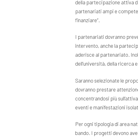
della partecipazione attiva d
partenariati ampi e competent
finanziare”.
I partenariati dovranno preve
intervento, anche la partecip
aderisce al partenariato. Ino
dell’università, della ricerc
Saranno selezionate le propos
dovranno prestare attenzione 
concentrandosi più sull’attiva
eventi e manifestazioni isola
Per ogni tipologia di area n
bando. I progetti devono aver