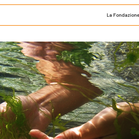
La Fondazion
ti sostenuti
Bandi e iniziati
di cambiamento
Bandi
Fondazioni di comuni
Area Stampa
oporre un progetto
nti dal Sud
Sala Stampa
ne
Eventi Press tour
pubblicazioni