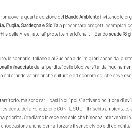
romuove la quarta edizione del
Bando Ambiente
invitando le org
a, Puglia, Sardegna e Sicilia
a presentare progetti esemplari pe
chi e delle Aree naturali protette meridionali. Il Bando
scade l’8 g
.
to, lo scenario italiano e al Sud non è dei migliori anche dal pun
ionali minacciate
dalla “perdita” delle biodiversità, da inquinamen
o dal grande valore anche culturale ed economico, che deve esse
 territorio, ma sono rari i casi in cui poi si attivano politiche di 
presidente della Fondazione CON IL SUD – Il rischio ambientale, al
 priorità. Crediamo invece non solo che bisogna intervenire in
n’occasione anche per rafforzare il senso civico e di comunità, 