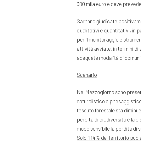
300 mila euro e deve prevede
Saranno giudicate positivament
qualitativi e quantitativi, in
per il monitoraggio e strumen
attività avviate, in termini d
adeguate modalità di comunic
Scenario
Nel Mezzogiorno sono prese
naturalistico e paesaggistic
tessuto forestale sta diminu
perdita di biodiversità è la d
modo sensibile la perdita di 
Solo il 14% del territorio pu