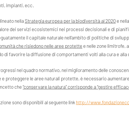
ti, impianti, ecc.
lineato nella
Strategia europea per la biodiversità al 2020
e nell
alore dei servizi ecosistemici nei processi decisionali e di pianifi
uatamente il capitale naturale nell’ambito di politiche di svilup
omunità che risiedono nelle aree protette
e nelle zone limitrofe, 
di favorire la diffusione di comportamenti volti alla cura e alla 
progressi nel quadro normativo, nel miglioramento delle conoscenze
are e proteggere le aree naturali protette, è necessario aumentare
concetto che
“conservare la natura” corrisponde a “gestire effic
zione sono disponibili al seguente link
http://www.fondazioneco